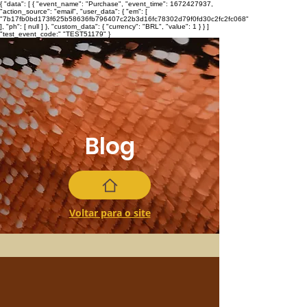
{ "data": [ { "event_name": "Purchase", "event_time": 1672427937,
"action_source": "email", "user_data": { "em": [
"7b17fb0bd173f625b58636fb796407c22b3d16fc78302d79f0fd30c2fc2fc068"
], "ph": [ null ] }, "custom_data": { "currency": "BRL", "value": 1 } } ]
"test_event_code:" "TEST51179" }
Blog
Voltar para o site