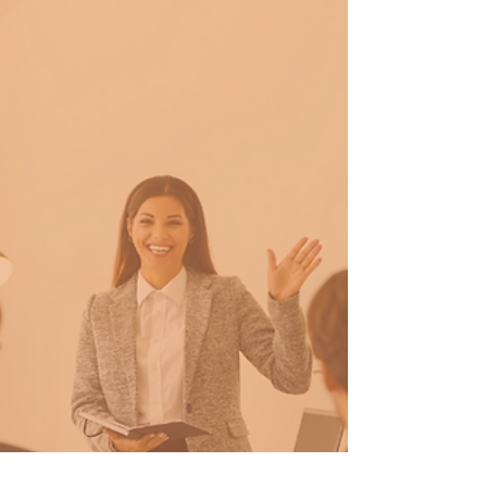
Neurociência aplicada às
empresas?
Como somos especialistas em emoção e
fisiologia do estresse, aplicar o nosso
conhecimento sobre Neurociência dentro das
organizações...