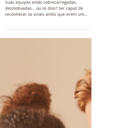
Nem Burnout, nem Boreout… o
segredo da performance é o
equilíbrio
Suas equipes estão sobrecarregadas,
desmotivadas... ou os dois? Ser capaz de
reconhecer os sinais antes que virem um
problema é fundamental. Você consegue
identificar se estão vivendo estresse saudável,
Burnout ou Boreout — e como isso impacta
seus resultados?