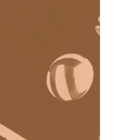
Quais habilidades são essenciais para que
líderes e colaboradores se mantenham
competitivos em 2025 e nos próximos anos?