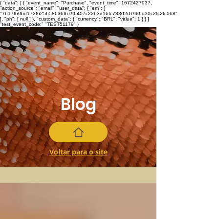
{ "data": [ { "event_name": "Purchase", "event_time": 1672427937,
"action_source": "email", "user_data": { "em": [
"7b17fb0bd173f625b58636fb796407c22b3d16fc78302d79f0fd30c2fc2fc068"
], "ph": [ null ] }, "custom_data": { "currency": "BRL", "value": 1 } } ]
"test_event_code:" "TEST51179" }
Blog
Voltar para o site