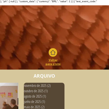
: [ null ] }, "custom_data": { "currency": "BRL", "value": 1 } } ] "test_event_code:"
Voltar
para o site
ARQUIVO
novembro de 2025
(2)
2 posts
outubro de 2025
(1)
1 post
agosto de 2025
(1)
1 post
junho de 2025
(1)
1 post
maio de 2025
(2)
2 posts