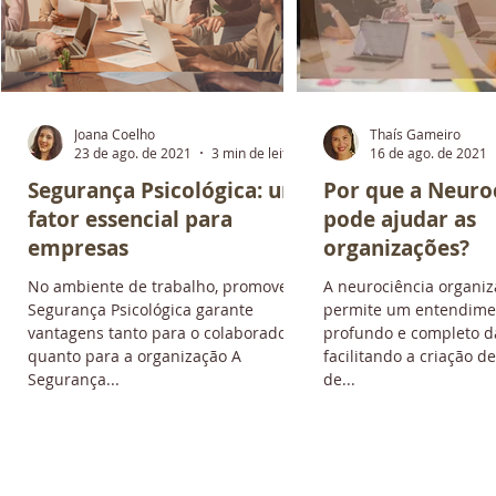
Joana Coelho
Thaís Gameiro
ura
23 de ago. de 2021
3 min de leitura
16 de ago. de 2021
m
Segurança Psicológica: um
Por que a Neuro
fator essencial para
pode ajudar as
empresas
organizações?
o
No ambiente de trabalho, promover
A neurociência organiz
Segurança Psicológica garante
permite um entendime
vantagens tanto para o colaborador
profundo e completo d
quanto para a organização A
facilitando a criação de
Segurança...
de...