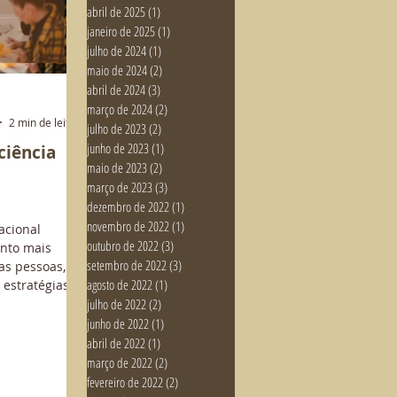
abril de 2025
(1)
1 post
janeiro de 2025
(1)
1 post
julho de 2024
(1)
1 post
maio de 2024
(2)
2 posts
abril de 2024
(3)
3 posts
março de 2024
(2)
2 posts
2 min de leitura
julho de 2023
(2)
2 posts
junho de 2023
(1)
1 post
ciência
maio de 2023
(2)
2 posts
março de 2023
(3)
3 posts
dezembro de 2022
(1)
1 post
novembro de 2022
(1)
1 post
acional
outubro de 2022
(3)
3 posts
nto mais
setembro de 2022
(3)
3 posts
as pessoas,
agosto de 2022
(1)
1 post
 estratégias
julho de 2022
(2)
2 posts
junho de 2022
(1)
1 post
abril de 2022
(1)
1 post
março de 2022
(2)
2 posts
fevereiro de 2022
(2)
2 posts