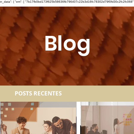
ser_data": { "em": [ "7b17fb0bd173f625b58636fb796407c22b3d16fc78302d79f0fd30c2fc2fc068" ], "ph"
Blog
POSTS RECENTES