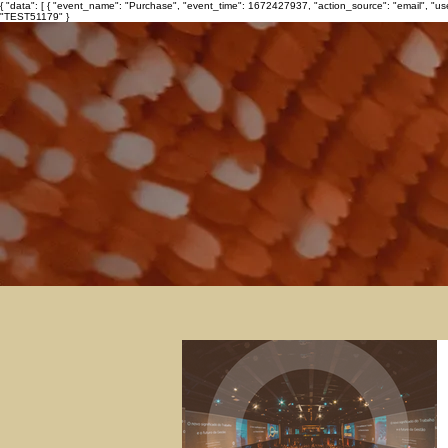
{ "data": [ { "event_name": "Purchase", "event_time": 1672427937, "action_source": "email", "u
"TEST51179" }