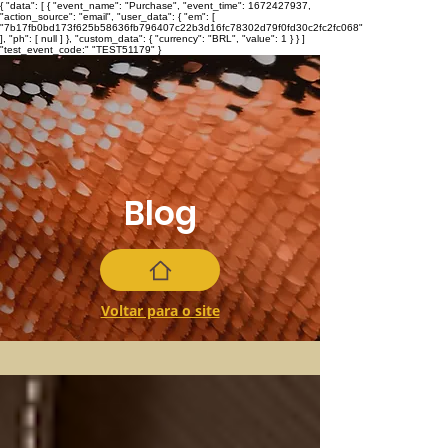
{ "data": [ { "event_name": "Purchase", "event_time": 1672427937,
"action_source": "email", "user_data": { "em": [
"7b17fb0bd173f625b58636fb796407c22b3d16fc78302d79f0fd30c2fc2fc068"
], "ph": [ null ] }, "custom_data": { "currency": "BRL", "value": 1 } } ]
"test_event_code:" "TEST51179" }
Blog
Voltar para o site