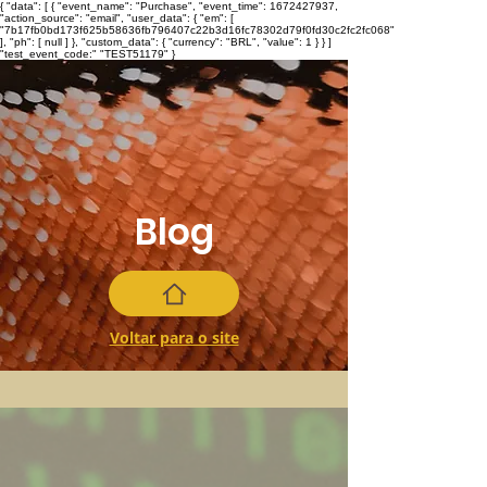
{ "data": [ { "event_name": "Purchase", "event_time": 1672427937,
"action_source": "email", "user_data": { "em": [
"7b17fb0bd173f625b58636fb796407c22b3d16fc78302d79f0fd30c2fc2fc068"
], "ph": [ null ] }, "custom_data": { "currency": "BRL", "value": 1 } } ]
"test_event_code:" "TEST51179" }
Blog
Voltar para o site