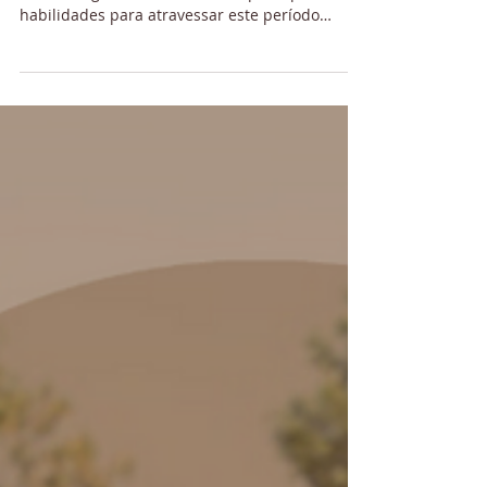
9 de nov. de 2021
5 min de leitura
Pandemia e o viés da urgência: O
que a Neurociência tem a dizer
sobre autogestão do tempo?
A autogestão do tempo e a administração do
viés da urgência são umas das principais
habilidades para atravessar este período
pandêmico...