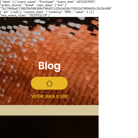
{ "data": [ { "event_name": "Purchase", "event_time": 1672427937,
"action_source": "email", "user_data": { "em": [
"7b17fb0bd173f625b58636fb796407c22b3d16fc78302d79f0fd30c2fc2fc068"
], "ph": [ null ] }, "custom_data": { "currency": "BRL", "value": 1 } } ]
"test_event_code:" "TEST51179" }
Blog
Voltar para o site