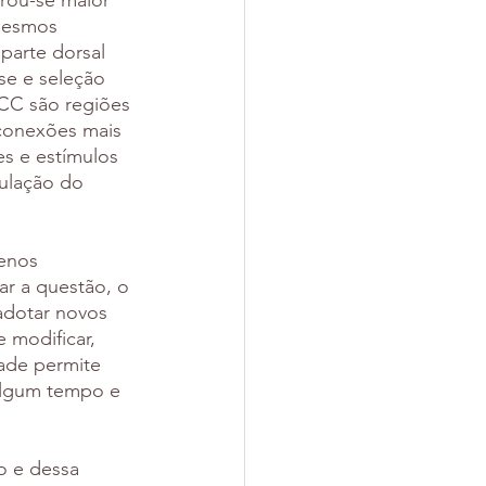
rou-se maior 
mesmos 
parte dorsal 
se e seleção 
CC são regiões 
conexões mais 
es e estímulos 
gulação do 
menos 
r a questão, o 
adotar novos 
modificar, 
ade permite 
algum tempo e 
 e dessa 