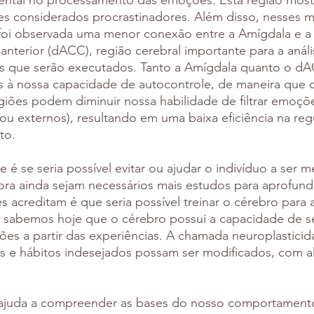
ental no processamento das emoções. Esta região most
tes considerados procrastinadores. Além disso, nesses 
foi observada uma menor conexão entre a Amígdala e a 
anterior (dACC), região cerebral importante para a análi
 que serão executados. Tanto a Amígdala quanto o dA
s à nossa capacidade de autocontrole, de maneira que 
egiões podem diminuir nossa habilidade de filtrar emoçõ
s ou externos), resultando em uma baixa eficiência na re
to.
 é se seria possível evitar ou ajudar o indivíduo a ser 
ra ainda sejam necessários mais estudos para aprofunda
 acreditam é que seria possível treinar o cérebro para 
sabemos hoje que o cérebro possui a capacidade de se 
es a partir das experiências. A chamada neuroplasticid
 e hábitos indesejados possam ser modificados, com 
 ajuda a compreender as bases do nosso comportamento