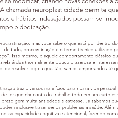
 se modificar, criando novas conexões a pa
 A chamada neuroplasticidade permite que
os e hábitos indesejados possam ser modi
mpo e dedicação.
procrastinação, mas você sabe o que está por dentro do
s de tudo, procrastinação é o termo técnico utilizado p
aço”. Isso mesmo, é aquele comportamento clássico q
refa árdua (normalmente pouco prazerosa e interessant
vés de resolver logo a questão, vamos empurrando até q
tinação traz diversos malefícios para nossa vida pessoal e
 de ter que dar conta do trabalho todo em um curto es
 prazo gera muita ansiedade e estresse. Já sabemos que
 podem inclusive trazer sérios problemas a saúde. Além d
a nossa capacidade cognitiva e atencional, fazendo com