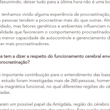
 Resumindo, deixar tudo para a última hora não é uma bo
 tenhamos vivido alguma experiência de procrastinação,
 pessoas tendem a procrastinar mais do que outras. Ain
dado, mas fatores genéticos e ambientais influenciam n
alidade que favorecem o comportamento procrastinador.
m menor capacidade de autocontrole e gerenciamento d
r mais procrastinadores.
a tem a dizer a respeito do funcionamento cerebral env
rocrastinação?
e importante contribuição para o entendimento das base
estudo foram investigadas mais de 260 pessoas, homen
cia magnética funcional, no qual diferentes regiões do c
adas. 
aram um possível papel da Amígdala, região do cérebro