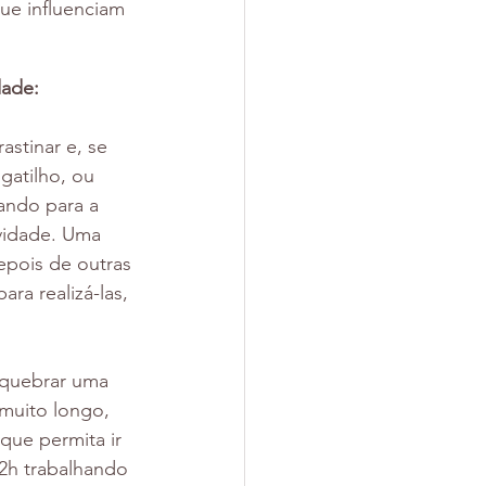
que influenciam 
dade:
astinar e, se 
gatilho, ou 
ando para a 
ividade. Uma 
epois de outras 
ra realizá-las, 
 quebrar uma 
muito longo, 
que permita ir 
2h trabalhando 