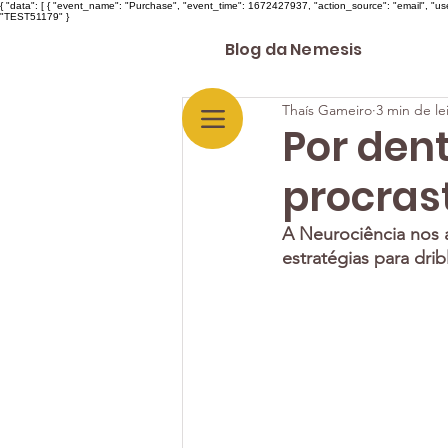
{ "data": [ { "event_name": "Purchase", "event_time": 1672427937, "action_source": "email", "u
"TEST51179" }
Blog da Nemesis
Thaís Gameiro
3 min de le
Por den
procras
A Neurociência nos 
estratégias para dri