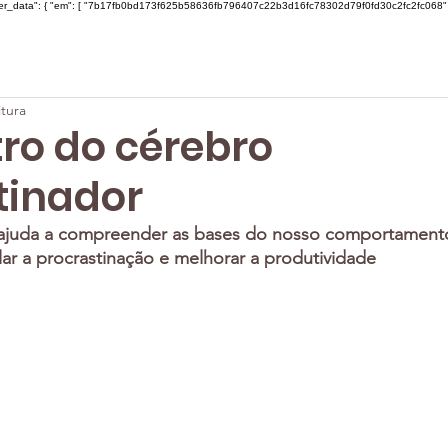
ser_data": { "em": [ "7b17fb0bd173f625b58636fb796407c22b3d16fc78302d79f0fd30c2fc2fc068" ], "ph"
itura
tro do cérebro
tinador
ajuda a compreender as bases do nosso comportamento 
blar a procrastinação e melhorar a produtividade