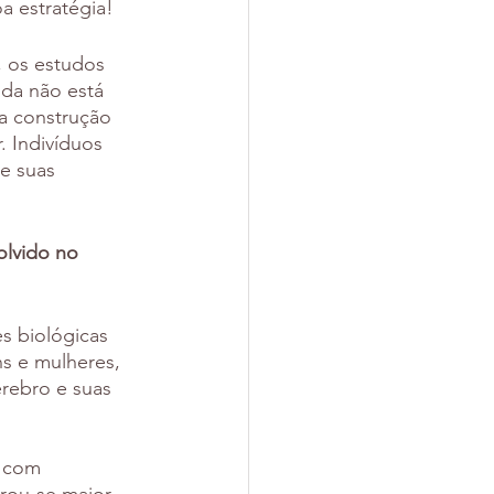
a estratégia!
 os estudos 
da não está 
a construção 
 Indivíduos 
e suas 
olvido no 
s biológicas 
s e mulheres, 
érebro e suas 
 com 