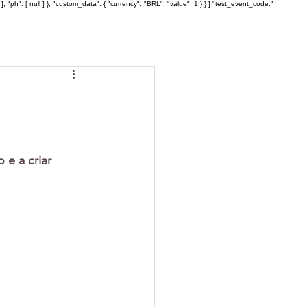
: [ null ] }, "custom_data": { "currency": "BRL", "value": 1 } } ] "test_event_code:"
e a criar 