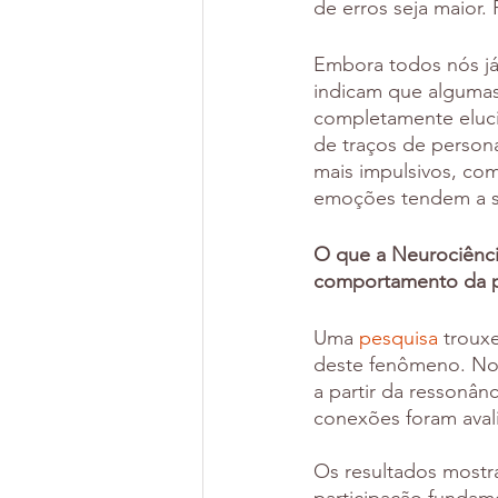
de erros seja maior.
Embora todos nós já
indicam que algumas
completamente eluci
de traços de person
mais impulsivos, co
emoções tendem a se
O que a Neurociênci
comportamento da p
Uma
 pesquisa
 troux
deste fenômeno. No 
a partir da ressonân
conexões foram avali
Os resultados mostr