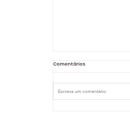
Comentários
Escreva um comentário
3 razões para você se
preocupar com o
autocontrole no trabalho