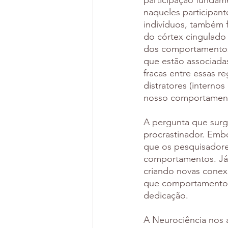
participação fundam
naqueles participan
indivíduos, também 
do córtex cingulado 
dos comportamentos
que estão associada
fracas entre essas r
distratores (interno
nosso comportamen
A pergunta que surge
procrastinador. Embo
que os pesquisadores
comportamentos. Já 
criando novas conexõ
que comportamentos
dedicação.
A Neurociência nos