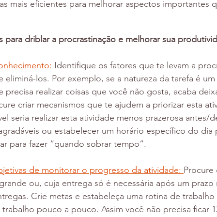
gias mais eficientes para melhorar aspectos importantes 
s para driblar a procrastinação e melhorar sua produtivi
conhecimento:
 Identifique os fatores que te levam a procr
e eliminá-los. Por exemplo, se a natureza da tarefa é um 
 precisa realizar coisas que você não gosta, acaba deix
cure criar mecanismos que te ajudem a priorizar esta at
vel seria realizar esta atividade menos prazerosa antes/d
agradáveis ou estabelecer um horário específico do dia pa
xar para fazer “quando sobrar tempo”.
jetivas de monitorar o progresso da atividade: 
Procure
 grande ou, cuja entrega só é necessária após um prazo 
regas. Crie metas e estabeleça uma rotina de trabalho 
 trabalho pouco a pouco. Assim você não precisa ficar 1