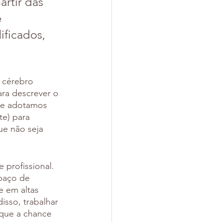
rtir das 
 
ficados, 
 cérebro 
ara descrever o 
ue adotamos 
e) para 
ue não seja 
 profissional. 
paço de 
 em altas 
isso, trabalhar 
 que a chance 