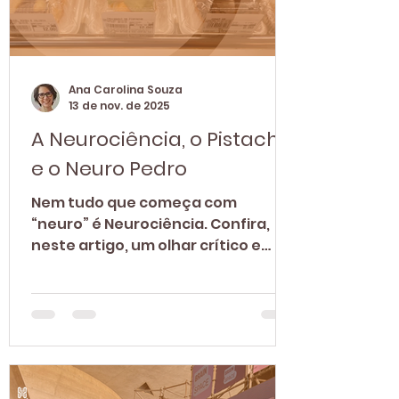
Ana Carolina Souza
13 de nov. de 2025
A Neurociência, o Pistache
e o Neuro Pedro
Nem tudo que começa com
“neuro” é Neurociência. Confira,
neste artigo, um olhar crítico e
bem-humorado sobre o uso
excessivo do termo e a
importância de ter senso crítico.