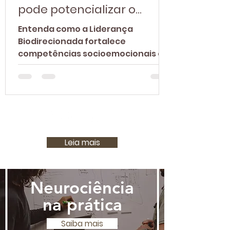
pode potencializar o
desenvolvimento de
Entenda como a Liderança
líderes?
Biodirecionada fortalece
competências socioemocionais e
cria líderes preparados para
inspirar, engajar e gerar resultados
sustentáveis.
Leia mais
Neurociência
na prática
Saiba mais