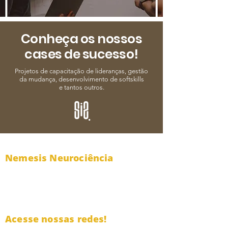
Conheça os nossos
cases de sucesso!
Projetos de capacitação de lideranças,
gestão
da mudança, desenvolvimento
de softskills
e tantos outros.
Nemesis Neurociência
CNPJ:
30.760.038
/ 0001-23
contato@nemesisneuro.com
Acesse nossas redes!