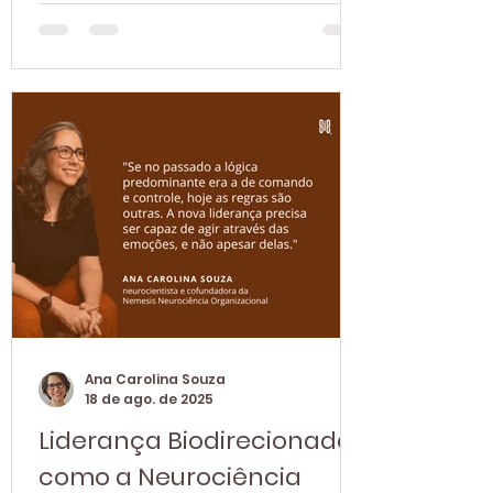
é tão importante. Quando
começamos a automatizar
processos que são essencialmente
humanos (como a comunicação,
as relações e a liderança)
precisamos parar e perguntar: o
que estamos perdendo no
caminho? Outro dia, me deparei
com a notícia de que o WhatsApp
estava testando incluir no
aplicativo a Meta IA para ajudar o
usuário a escrever mensagens. E
confesso que fiquei pensando: a
Ana Carolina Souza
18 de ago. de 2025
Liderança Biodirecionada:
como a Neurociência