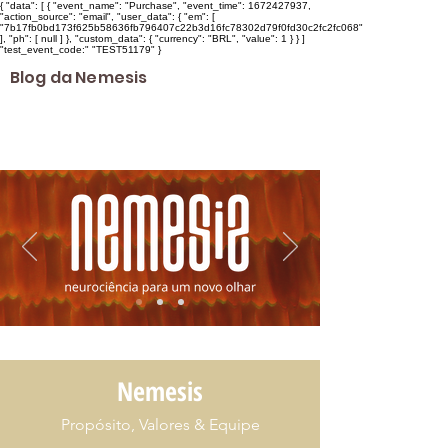
{ "data": [ { "event_name": "Purchase", "event_time": 1672427937,
"action_source": "email", "user_data": { "em": [
"7b17fb0bd173f625b58636fb796407c22b3d16fc78302d79f0fd30c2fc2fc068"
], "ph": [ null ] }, "custom_data": { "currency": "BRL", "value": 1 } } ]
"test_event_code:" "TEST51179" }
Blog da Nemesis
Nemesis
Propósito, Valores & Equipe