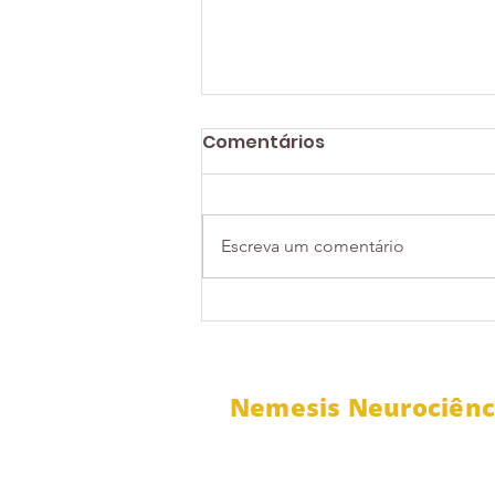
Comentários
Escreva um comentário
Quatro dúvidas sobre
Neurociência e Gestão
de Pessoas
Nemesis Neurociênc
CNPJ: 30.760.038 / 0001-23
contato@nemesisneuro.com