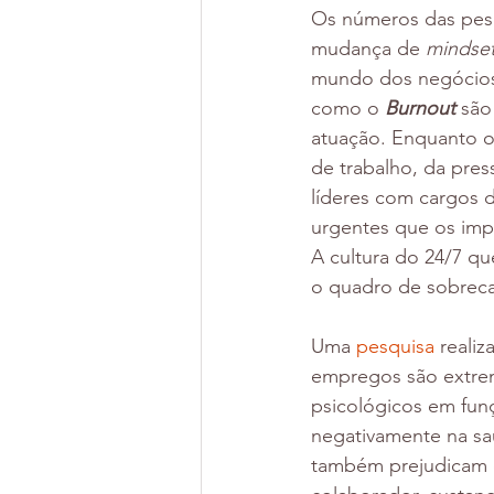
Os números das pesq
mudança de 
mindset
mundo dos negócios 
como o 
Burnout 
são
atuação. Enquanto o
de trabalho, da pres
líderes com cargos d
urgentes que os imp
A cultura do 24/7 q
o quadro de sobrecar
Uma 
pesquisa 
reali
empregos são extrem
psicológicos em funç
negativamente na sa
também prejudicam d