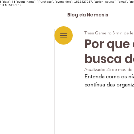
{ "data": [ { "event_name": "Purchase", "event_time": 1672427937, "action_source": "email", "u
"TEST51179" }
Blog da Nemesis
Thaís Gameiro
3 min de le
Por que
busca d
Atualizado:
25 de mar. de
Entenda como os nív
contínua das organi