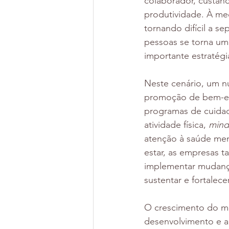
colaborador, custan
produtividade. À med
tornando difícil a se
pessoas se torna uma
importante estratég
Neste cenário, um n
promoção de bem-est
programas de cuidad
atividade física, 
mind
atenção à saúde men
estar, as empresas 
implementar mudança
sustentar e fortalece
O crescimento do me
desenvolvimento e ap