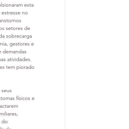
lsionaram esta 
 estresse no 
anstornos 
os setores de 
da sobrecarga 
mia, gestores e 
 e demandas 
s atividades. 
es tem piorado 
 seus 
omas físicos e 
pactarem 
iliares, 
 do 