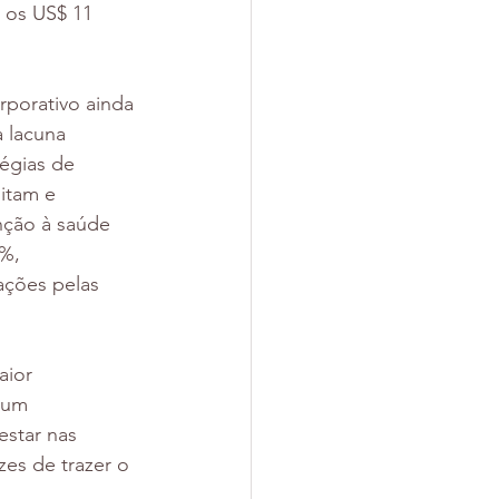
 os US$ 11 
porativo ainda 
 lacuna 
égias de 
itam e 
nção à saúde 
%, 
ações pelas 
ior 
 um 
star nas 
es de trazer o 