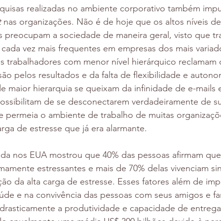
uisas realizadas no ambiente corporativo também impu
 
nas organizações. Não é de hoje que os altos níveis de
preocupam a sociedade de maneira geral, visto que tr
 cada vez mais frequentes em empresas dos mais variad
s trabalhadores com menor nível hierárquico reclamam 
são pelos resultados e da falta de flexibilidade e autono
e maior hierarquia se queixam da infinidade de e-mails
ossibilitam de se desconectarem verdadeiramente de sua
ue permeia o ambiente de trabalho de muitas organizaçõ
ga de estresse que já era alarmante. 
zada nos EUA mostrou que 40% das pessoas afirmam que
amente estressantes e mais de 70% delas vivenciam sint
ão da alta carga de estresse. Esses fatores além de im
úde e na convivência das pessoas com seus amigos e fam
rasticamente a produtividade e capacidade de entrega