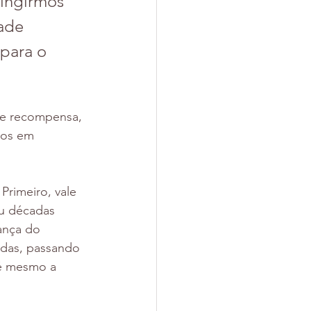
ingirmos 
ade 
para o 
e recompensa, 
tos em 
rimeiro, vale 
ou décadas 
ança do 
adas, passando 
té mesmo a 