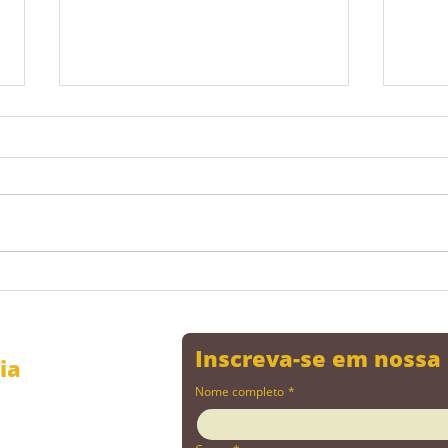
Neurociência e People
Dica
Analytics, podemos
tem
combinar estas
Inscreva-se em nossa
ia
estratégias?
Nome completo
*