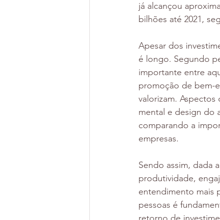
já alcançou aproxima
bilhões até 2021, s
Apesar dos investim
é longo. Segundo pes
importante entre aq
promoção de bem-est
valorizam. Aspectos 
mental e design do 
comparando a import
empresas.
Sendo assim, dada a
produtividade, engaj
entendimento mais p
pessoas é fundament
retorno de investim