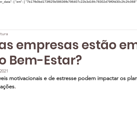
ser_data": { "em": [ "7b17fb0bd173f625b58636fb796407c22b3d16fc78302d79f0fd30c2fc2fc068" ], "ph"
itura
 as empresas estão e
o Bem-Estar?
 2021
eis motivacionais e de estresse podem impactar os plan
zações
.