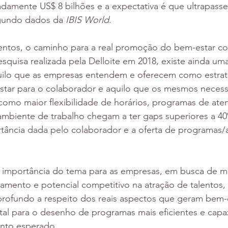
damente US$ 8 bilhões e a expectativa é que ultrapasse
egundo dados da 
IBIS World.
entos, o caminho para a real promoção do bem-estar cor
quisa realizada pela Delloite em 2018, existe ainda uma
uilo que as empresas entendem e oferecem como estrat
ar para o colaborador e aquilo que os mesmos necess
como maior flexibilidade de horários, programas de ate
ambiente de trabalho chegam a ter gaps superiores a 40
ância dada pelo colaborador e a oferta de programas/
 importância do tema para as empresas, em busca de ma
amento e potencial competitivo na atração de talentos,
rofundo a respeito dos reais aspectos que geram bem-e
al para o desenho de programas mais eficientes e capaz
ento esperado.