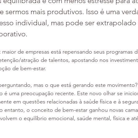
 equilibrada e com menos estresse para at
e sermos mais produtivos. Isso é uma verd
sso individual, mas pode ser extrapolado 
orativo.
 maior de empresas está repensando seus programas d
etenção/atração de talentos, apostando nos investimen
oção de bem-estar.
perguntando, mas o que está gerando este movimento? P
ão é uma preocupação recente. Este novo olhar se inici
lmente em questões relacionadas à saúde física e à segur
no entanto, o conceito de bem-estar ganhou novas cam
olvem o equilíbrio emocional, saúde mental, física e a