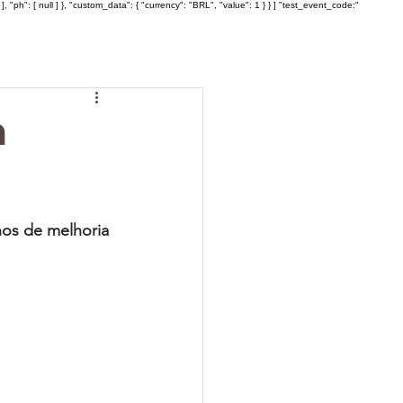
: [ null ] }, "custom_data": { "currency": "BRL", "value": 1 } } ] "test_event_code:"
m
os de melhoria 