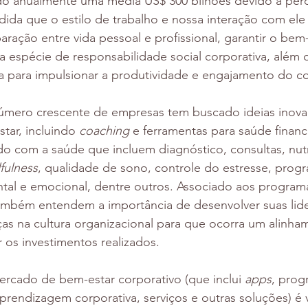
do anualmente uma média US$ 300 bilhões devido à per
ida que o estilo de trabalho e nossa interação com ele
paração entre vida pessoal e profissional, garantir o bem
 espécie de responsabilidade social corporativa, além 
ia para impulsionar a produtividade e engajamento do c
úmero crescente de empresas tem buscado ideias inova
ar, incluindo 
coaching 
e ferramentas para saúde finance
o com a saúde que incluem diagnóstico, consultas, nutr
fulness
, qualidade de sono, controle do estresse, prog
tal e emocional, dentre outros. Associado aos progra
também entendem a importância de desenvolver suas lide
s na cultura organizacional para que ocorra um alinha
r os investimentos realizados.
rcado de bem-estar corporativo (que inclui 
apps
, prog
rendizagem corporativa, serviços e outras soluções) é v