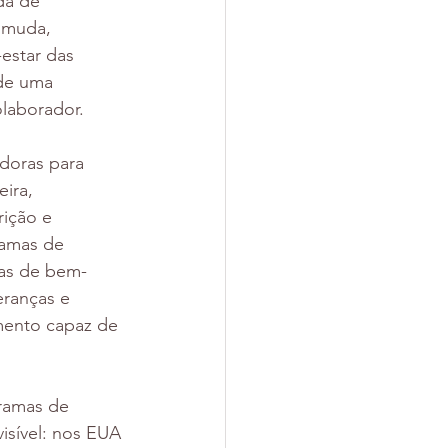
da de 
 muda, 
-estar das 
de uma 
olaborador.
doras para 
ira, 
ição e 
ramas de 
mas de bem-
ranças e 
mento capaz de 
ramas de 
isível: nos EUA 