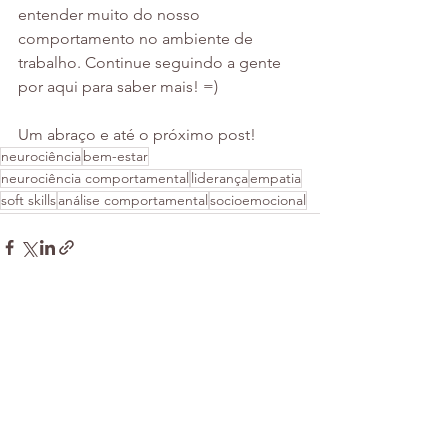
entender muito do nosso 
comportamento no ambiente de 
trabalho. Continue seguindo a gente 
por aqui para saber mais! =)
Um abraço e até o próximo post!
neurociência
bem-estar
neurociência comportamental
liderança
empatia
soft skills
análise comportamental
socioemocional