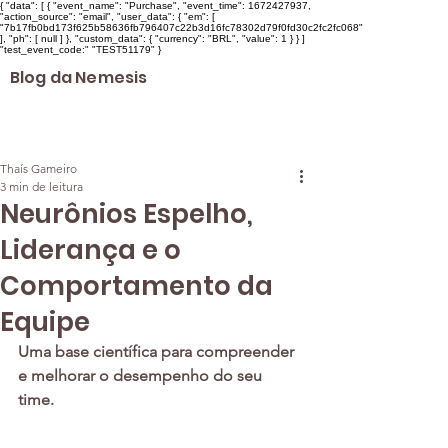
{ "data": [ { "event_name": "Purchase", "event_time": 1672427937,
"action_source": "email", "user_data": { "em": [
"7b17fb0bd173f625b58636fb796407c22b3d16fc78302d79f0fd30c2fc2fc068"
], "ph": [ null ] }, "custom_data": { "currency": "BRL", "value": 1 } } ]
"test_event_code:" "TEST51179" }
Blog da Nemesis
Thaís Gameiro
3 min de leitura
Neurônios Espelho,
Liderança e o
Comportamento da
Equipe
Uma base científica para compreender 
e melhorar o desempenho do seu 
time. 