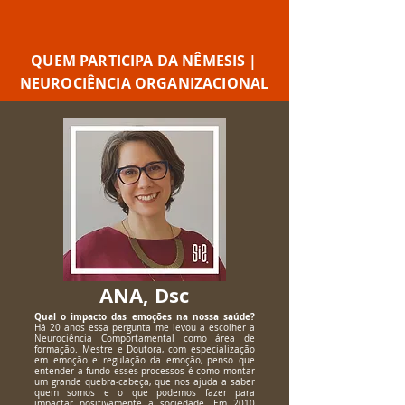
QUEM PARTICIPA DA NÊMESIS |
NEUROCIÊNCIA ORGANIZACIONAL
ANA, Dsc
Qual o impacto das emoções na nossa saúde?
Há 20 anos essa pergunta me levou a escolher a
Neurociência Comportamental como área de
formação. Mestre e Doutora, com especialização
em emoção e regulação da emoção, penso que
entender a fundo esses processos é como montar
um grande quebra-cabeça, que nos ajuda a saber
quem somos e o que podemos fazer para
impactar positivamente a sociedade. Em 2010