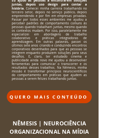
Eu ajudo as pessoas a encontrarem soluções
juntas, depois uso design para contar a
história.
Comecei minha carreira trabalhando no
terceiro setor, depois no serviço público, depois
empreendendo e por fim em empresas privadas.
Passar por todos esses ambientes me ajudou a
perceber padrões de comportamento comuns às
pessoas quando trabalham juntas, mesmo quando
os contextos mudam. Por isso, paralelamente me
especializei em abordagens de trabalho
colaborativo e práticas integradoras de
aprendizagem. Em outras palavras, passei os
últimos sete anos criando e conduzindo encontros
corporativos desenhados para que as pessoas se
integrem enquanto produzem soluções para seus
desafios. E, claro, ter estudado cinema e
publicidade ainda novo me ajudou a desenvolver
ferramentas para comunicar o transcorrer e os
resultados desses trabalhos.
Na Nêmesis, minha
missão é transformar princípios neurocientíficos
do comportamento em práticas que ajudem as
pessoas a serem felizes trabalhando juntas.
QUERO MAIS CONTEÚDO
NÊMESIS | NEUROCIÊNCIA
ORGANIZACIONAL NA MÍDIA