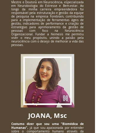
Mestre e Doutora em Neurociência, especializada
em Neurobiologia do Estresse e Bem-estar. Ao
longo da minha carreira empreendedora fui
responsável pela estruturação e gestão da equipe
de pesquisa na empresa Forebrain, contribuindo
para a implementação de ferramentas ágeis de
gestão, indicadores de performance e criação de
estratégias para aprimoramento da gestão de
pessoas com foco na Neurociência
Organizacional. Fundar a Nemesis me permitiu
viver o meu propósito, unindo a paixão pela
neurociência com o desejo de melhorar a vida das
pessoas.
JOANA, Msc
Costumo dizer que sou uma "Biomédica de
Humanas",
já que sou apaixonada por entender
sobre o comportamento humano através da