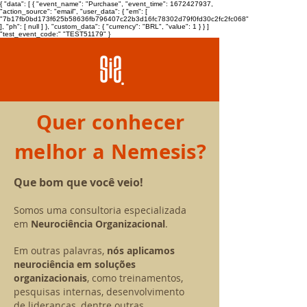
{ "data": [ { "event_name": "Purchase", "event_time": 1672427937,
"action_source": "email", "user_data": { "em": [
"7b17fb0bd173f625b58636fb796407c22b3d16fc78302d79f0fd30c2fc2fc068"
], "ph": [ null ] }, "custom_data": { "currency": "BRL", "value": 1 } } ]
"test_event_code:" "TEST51179" }
Quer conhecer
melhor a Nemesis?
Que bom que você veio!
Somos uma consultoria especializada
em
Neurociência Organizacional
.
Em outras palavras,
nós aplicamos
neurociência em soluções
organizacionais
, como treinamentos,
pesquisas internas, desenvolvimento
de lideranças, dentre outras.