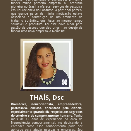
fundei minha primeira empresa, a Forebrain,
pioneira no Brasil a oferecer serviços de pesquisa
em Neurociência do Consumo. A partir daí percebi
que grande parte da minha motivação estava
associada à construção de um ambiente de
trabalho autêntico, que fosse ao mesmo tempo
saudável e produtivo. Foi este novo olhar para
gestão de pessoas que deu origem ao desejo de
fundar uma nova empresa, a Nemesis!
THAÍS, Dsc
Biomédica, neurocientista, empreendedora,
professora, curiosa, encantada pela ciência,
especialmente quando diz respeito aos segredos
do cérebro e do comportamento humano
. Tenho
mais de 12 anos de experiência na área de
Neurociência comportamental, me dedicando a
entender como esse conhecimento pode ser
aplicado para ajudar pessoas e empresas. Sou