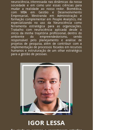
neurociência, interessada nas dinâmicas da nossa
sociedade e em como unir essas ciências para
mudar a realidade ao nosso redor. Biomédica,
com MBA em Gestão e Desenvolvimento
Empresarial, Mestranda em Administração e
formação complementar em People Analytics, me
especializando no uso da Neurociência como
ferramenta estratégica para as organizações.
Trabalho com neurociência aplicada desde o
início da minha trajetória profissional, dentro do
ambiente do empreendedorismo, sendo
responsável pelo planejamento e análise de
projetos de pesquisa, além de contribuir com a
implementação de processos focados em recursos
humanos e estruturação de um olhar estratégico
para a gestão de pessoas.
IGOR LESSA