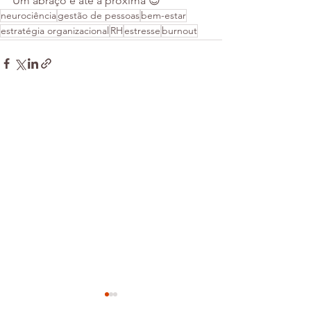
Um abraço e até a próxima 😉
neurociência
gestão de pessoas
bem-estar
estratégia organizacional
RH
estresse
burnout