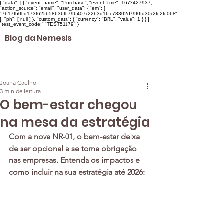
{ "data": [ { "event_name": "Purchase", "event_time": 1672427937,
"action_source": "email", "user_data": { "em": [
"7b17fb0bd173f625b58636fb796407c22b3d16fc78302d79f0fd30c2fc2fc068"
], "ph": [ null ] }, "custom_data": { "currency": "BRL", "value": 1 } } ]
"test_event_code:" "TEST51179" }
Blog da Nemesis
Joana Coelho
3 min de leitura
O bem-estar chegou
na mesa da estratégia
Com a nova NR-01, o bem-estar deixa 
de ser opcional e se torna obrigação 
nas empresas. Entenda os impactos e 
como incluir na sua estratégia até 2026: