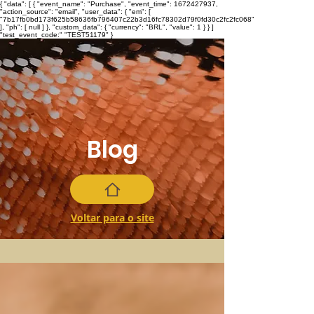
{ "data": [ { "event_name": "Purchase", "event_time": 1672427937,
"action_source": "email", "user_data": { "em": [
"7b17fb0bd173f625b58636fb796407c22b3d16fc78302d79f0fd30c2fc2fc068"
], "ph": [ null ] }, "custom_data": { "currency": "BRL", "value": 1 } } ]
"test_event_code:" "TEST51179" }
Blog
Voltar para o site