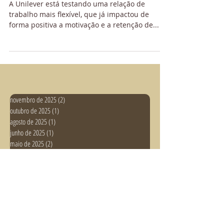
reter seus colaboradores?
A Unilever está testando uma relação de
trabalho mais flexível, que já impactou de
forma positiva a motivação e a retenção de...
novembro de 2025
(2)
2 posts
outubro de 2025
(1)
1 post
agosto de 2025
(1)
1 post
junho de 2025
(1)
1 post
maio de 2025
(2)
2 posts
abril de 2025
(1)
1 post
janeiro de 2025
(1)
1 post
julho de 2024
(1)
1 post
maio de 2024
(2)
2 posts
abril de 2024
(3)
3 posts