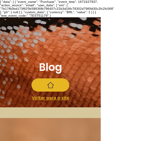
{ "data": [ { "event_name": "Purchase", "event_time": 1672427937,
"action_source": "email", "user_data": { "em": [
"7b17fb0bd173f625b58636fb796407c22b3d16fc78302d79f0fd30c2fc2fc068"
], "ph": [ null ] }, "custom_data": { "currency": "BRL", "value": 1 } } ]
"test_event_code:" "TEST51179" }
Blog
Voltar para o site