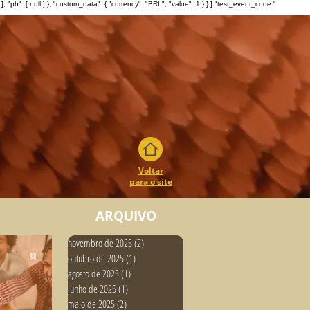
: [ null ] }, "custom_data": { "currency": "BRL", "value": 1 } } ] "test_event_code:"
Voltar
para o site
ARQUIVO
novembro de 2025
(2)
2 posts
outubro de 2025
(1)
1 post
agosto de 2025
(1)
1 post
junho de 2025
(1)
1 post
maio de 2025
(2)
2 posts