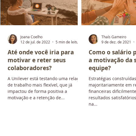
Joana Coelho
Thaís Gameiro
ra
12 de jul. de 2022
5 min de leitura
9 de dez. de 2021
Até onde você iria para
Como o salário 
motivar e reter seus
a motivação da 
colaboradores?
equipe?
s
A Unilever está testando uma relação
Estratégias construída
de trabalho mais flexível, que já
majoritariamente em 
impactou de forma positiva a
financeiras dificilment
motivação e a retenção de...
resultados satisfatóri
na...