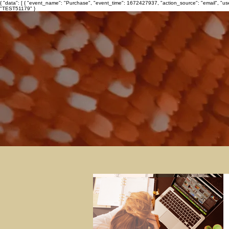
{ "data": [ { "event_name": "Purchase", "event_time": 1672427937, "action_source": "email", "u
"TEST51179" }