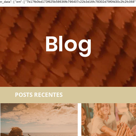
ser_data": { "em": [ "7b17fb0bd173f625b58636fb796407c22b3d16fc78302d79f0fd30c2fc2fc068" ], "ph"
Blog
POSTS RECENTES