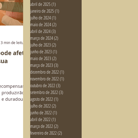
abril de 2025
(1)
1 post
janeiro de 2025
(1)
1 post
julho de 2024
(1)
1 post
maio de 2024
(2)
2 posts
abril de 2024
(3)
3 posts
março de 2024
(2)
2 posts
3 min de leitura
julho de 2023
(2)
2 posts
junho de 2023
(1)
1 post
pode afetar
maio de 2023
(2)
2 posts
sua
março de 2023
(3)
3 posts
dezembro de 2022
(1)
1 post
novembro de 2022
(1)
1 post
s
outubro de 2022
(3)
3 posts
recompensas
setembro de 2022
(3)
3 posts
e produzirão
agosto de 2022
(1)
1 post
os e duradouros
julho de 2022
(2)
2 posts
junho de 2022
(1)
1 post
abril de 2022
(1)
1 post
março de 2022
(2)
2 posts
fevereiro de 2022
(2)
2 posts