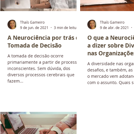
Thaís Gameiro
Thaís Gameiro
a
9 de jun. de 2021
3 min de leitura
9 de abr. de 2021
A Neurociência por trás da
O que a Neuroci
Tomada de Decisão
a dizer sobre Di
nas Organizaçõe
A tomada de decisão ocorre
primariamente a partir de processos
A diversidade nas orga
inconscientes. Sem dúvida, dos
desafios, e também, as 
diversos processos cerebrais que
o mercado vem adotand
fazem...
com o assunto. Quais s