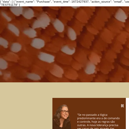
{ "data": [ { "event_name": "Purchase", "event_time": 1672427937, "action_source": "email", "u
"TEST51179" }