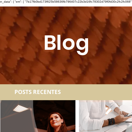
ser_data": { "em": [ "7b17fb0bd173f625b58636fb796407c22b3d16fc78302d79f0fd30c2fc2fc068" ], "ph"
Blog
POSTS RECENTES