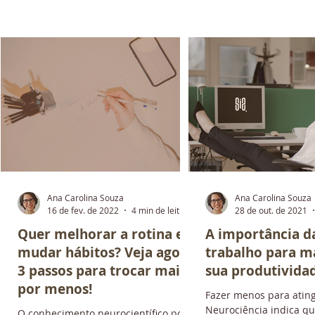
Ana Carolina Souza
Ana Carolina Souza
ura
16 de fev. de 2022
4 min de leitura
28 de out. de 2021
Quer melhorar a rotina e
A importância d
mudar hábitos? Veja agora
trabalho para m
3 passos para trocar mais
sua produtivida
por menos!
s
Fazer menos para ating
da
Neurociência indica 
O conhecimento neurocientífico pode