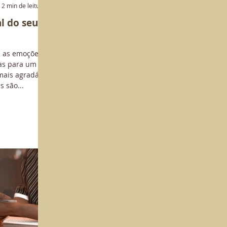
2 min de leitura
l do seu
s as emoções
das para um
mais agradável
 são...