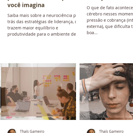
você imagina
O que de fato acontec
cérebro nesses moment
Saiba mais sobre a neurociência por
pressão e cobrança (in
no
trás das estratégias de liderança, que
externa), que dificult
trazem maior equilíbrio e
boa...
produtividade para o ambiente de...
Thaís Gameiro
Thaís Gameiro