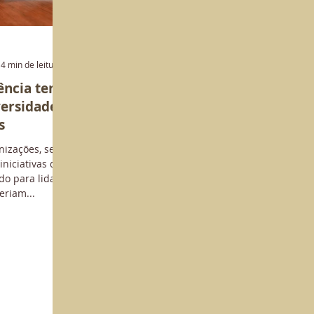
4 min de leitura
ência tem
versidade
s
nizações, seus
iniciativas que
o para lidar
eriam...