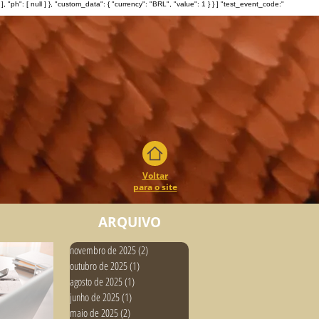
: [ null ] }, "custom_data": { "currency": "BRL", "value": 1 } } ] "test_event_code:"
Voltar
para o site
ARQUIVO
novembro de 2025
(2)
2 posts
outubro de 2025
(1)
1 post
agosto de 2025
(1)
1 post
junho de 2025
(1)
1 post
maio de 2025
(2)
2 posts