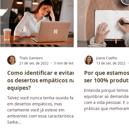
Thaís Gameiro
Joana Coelho
ra
21 de set. de 2022
5 min de leitura
13 de set. de 2022
Como identificar e evitar
Por que estamo
os desertos empáticos nas
ser 100% produt
equipes?
Entenda porque temos 
equilibrar as demanda
Talvez você nunca tenha ouvido falar
com a vida pessoal. E c
em desertos empáticos, mas
práticas que melhoram 
certamente você já esteve em
ambientes com essa característica.
Saiba...