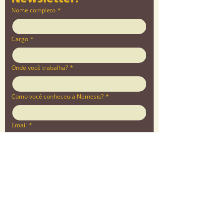
Nome completo
*
Cargo
*
Onde você trabalha?
*
Como você conheceu a Nemesis?
*
Email
*
INSCREVA-SE!
Quero receber novidades e demais 
informações da Nemesis no meu e-mail