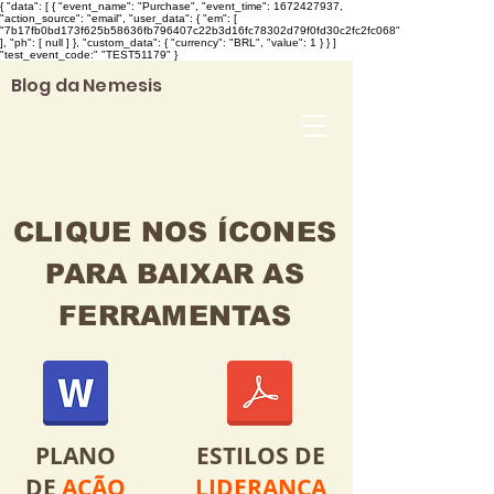
{ "data": [ { "event_name": "Purchase", "event_time": 1672427937,
"action_source": "email", "user_data": { "em": [
"7b17fb0bd173f625b58636fb796407c22b3d16fc78302d79f0fd30c2fc2fc068"
], "ph": [ null ] }, "custom_data": { "currency": "BRL", "value": 1 } } ]
"test_event_code:" "TEST51179" }
Blog da Nemesis
CLIQUE NOS ÍCONES
PARA BAIXAR AS
FERRAMENTAS
PLANO
ESTILOS DE
DE
AÇÃO
LIDERANÇA