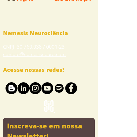
Nemesis Neurociência
CNPJ:
30.760.038
/ 0001-23
contato@nemesisneuro.com
Acesse nossas redes!
Inscreva-se em nossa 
Newsletter!